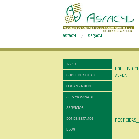
asfacyl
segacyl
INICIO
BOLETIN CO
AVENA
SOBRE NOSOTROS
ORGANIZACIÓN
ALTA EN ASFACYL
SERVICIOS
DONDE ESTAMOS
PESTICIDAS
BLOG