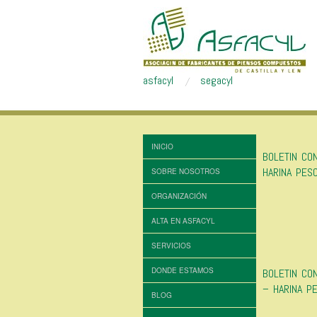
asfacyl
segacyl
INICIO
BOLETIN CO
HARINA PES
SOBRE NOSOTROS
ORGANIZACIÓN
ALTA EN ASFACYL
SERVICIOS
DONDE ESTAMOS
BOLETIN CO
– HARINA P
BLOG