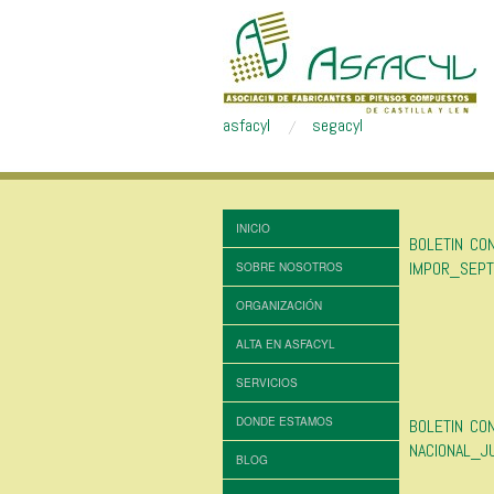
asfacyl
segacyl
INICIO
BOLETIN CO
IMPOR_SEPT
SOBRE NOSOTROS
ORGANIZACIÓN
ALTA EN ASFACYL
SERVICIOS
DONDE ESTAMOS
BOLETIN CO
NACIONAL_J
BLOG