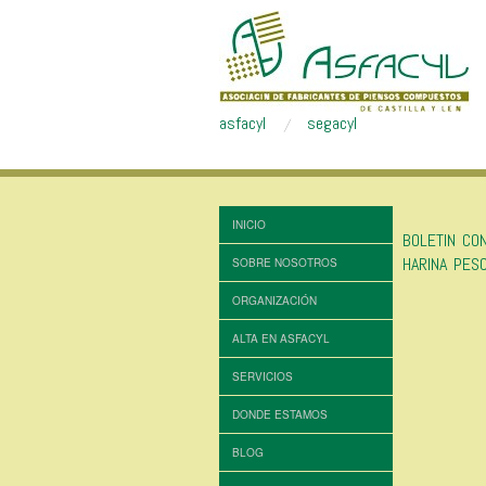
asfacyl
segacyl
INICIO
BOLETIN CO
HARINA PES
SOBRE NOSOTROS
ORGANIZACIÓN
ALTA EN ASFACYL
SERVICIOS
DONDE ESTAMOS
BLOG