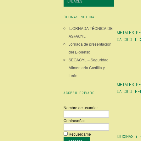
ENLACES
ÚLTIMAS NOTICIAS
I JORNADA TÉCNICA DE
METALES P
ASFACYL
CALCICO_DI
Jornada de presentacion
del E-pienso
SEGACYL – Seguridad
Alimentaria Castilla y
León
METALES P
CALCICO_FE
ACCESO PRIVADO
Nombre de usuario:
Contraseña:
Recuérdame
DIOXINAS Y