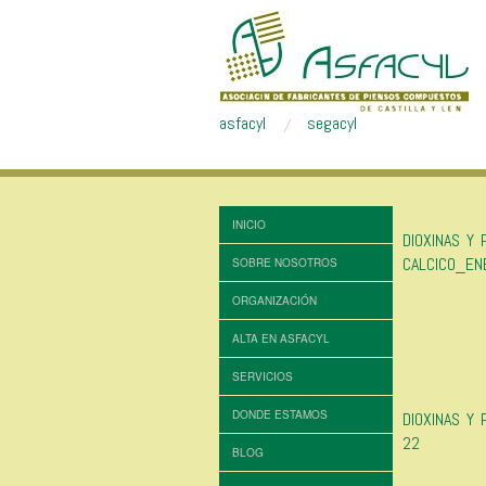
asfacyl
segacyl
INICIO
DIOXINAS Y
CALCICO_EN
SOBRE NOSOTROS
ORGANIZACIÓN
ALTA EN ASFACYL
SERVICIOS
DONDE ESTAMOS
DIOXINAS Y
22
BLOG