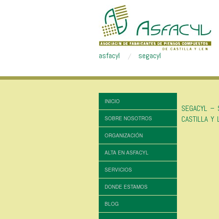
asfacyl
segacyl
INICIO
SEGACYL – 
CASTILLA Y 
SOBRE NOSOTROS
ORGANIZACIÓN
ALTA EN ASFACYL
SERVICIOS
DONDE ESTAMOS
BLOG