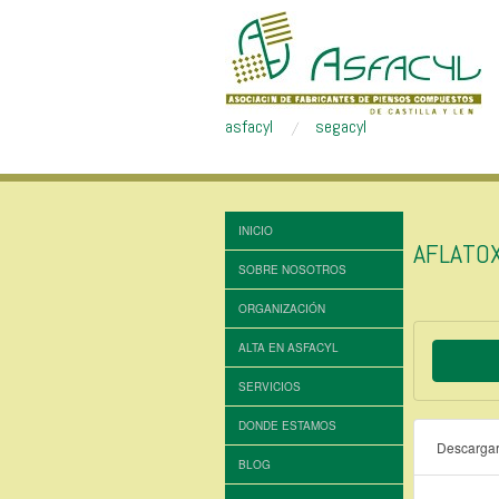
asfacyl
segacyl
INICIO
AFLATO
SOBRE NOSOTROS
ORGANIZACIÓN
ALTA EN ASFACYL
SERVICIOS
DONDE ESTAMOS
Descarga
BLOG