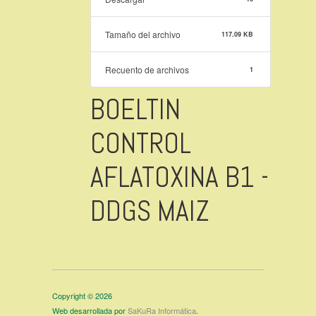
Tamaño del archivo
117.09 KB
Recuento de archivos
1
BOELTIN
CONTROL
AFLATOXINA B1 -
DDGS MAIZ
Copyright © 2026
Web desarrollada por
SaKuRa Informática
.