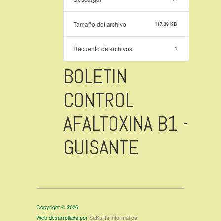
Tamaño del archivo
117.39 KB
Recuento de archivos
1
BOLETIN
CONTROL
AFALTOXINA B1 -
GUISANTE
Copyright © 2026
Web desarrollada por
SaKuRa Informática
.