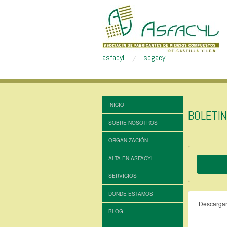
asfacyl
segacyl
INICIO
BOLETI
SOBRE NOSOTROS
ORGANIZACIÓN
ALTA EN ASFACYL
SERVICIOS
DONDE ESTAMOS
Descarga
BLOG