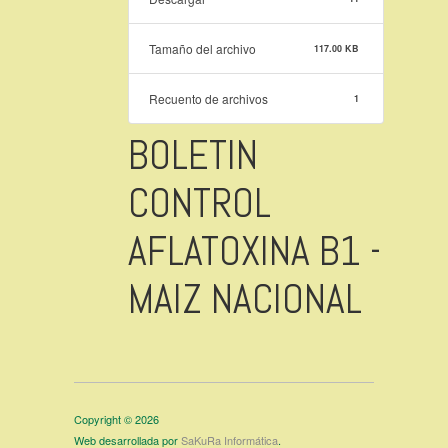
Tamaño del archivo
117.00 KB
Recuento de archivos
1
BOLETIN
CONTROL
AFLATOXINA B1 -
MAIZ NACIONAL
Copyright © 2026
Web desarrollada por
SaKuRa Informática
.