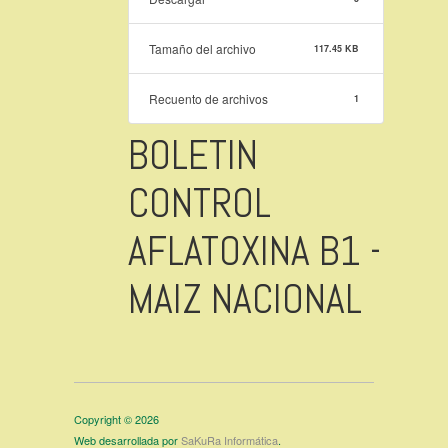
Tamaño del archivo
117.45 KB
Recuento de archivos
1
BOLETIN
CONTROL
AFLATOXINA B1 -
MAIZ NACIONAL
Copyright © 2026
Web desarrollada por
SaKuRa Informática
.