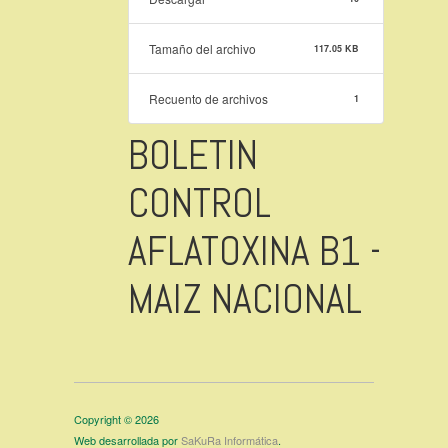
Tamaño del archivo
117.05 KB
Recuento de archivos
1
BOLETIN
CONTROL
AFLATOXINA B1 -
MAIZ NACIONAL
Copyright © 2026
Web desarrollada por
SaKuRa Informática
.