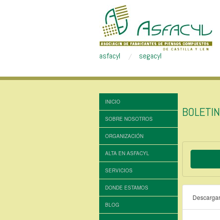
asfacyl
segacyl
INICIO
BOLETI
SOBRE NOSOTROS
ORGANIZACIÓN
ALTA EN ASFACYL
SERVICIOS
DONDE ESTAMOS
Descarga
BLOG