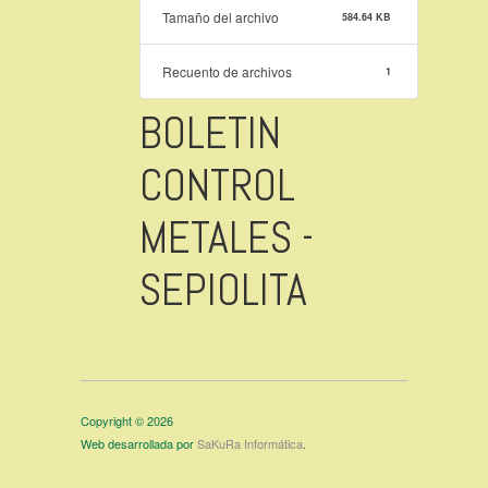
Tamaño del archivo
584.64 KB
Recuento de archivos
1
BOLETIN
CONTROL
METALES -
SEPIOLITA
Copyright © 2026
Web desarrollada por
SaKuRa Informática
.