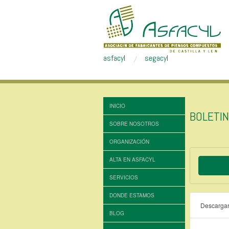
asfacyl
segacyl
INICIO
BOLETI
SOBRE NOSOTROS
ORGANIZACIÓN
ALTA EN ASFACYL
SERVICIOS
DONDE ESTAMOS
Descarga
BLOG