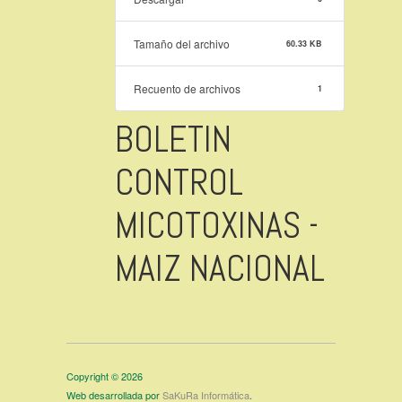
Tamaño del archivo
60.33 KB
Recuento de archivos
1
BOLETIN
CONTROL
MICOTOXINAS -
MAIZ NACIONAL
Copyright © 2026
Web desarrollada por
SaKuRa Informática
.