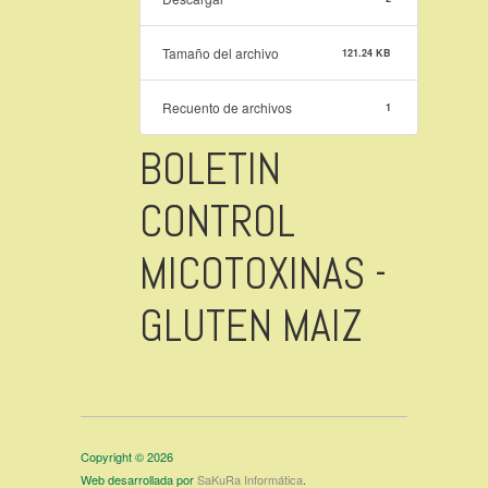
Tamaño del archivo
121.24 KB
Recuento de archivos
1
BOLETIN
CONTROL
MICOTOXINAS -
GLUTEN MAIZ
Copyright © 2026
Web desarrollada por
SaKuRa Informática
.