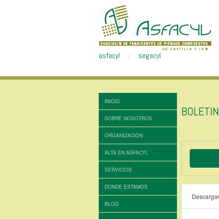
asfacyl
segacyl
INICIO
BOLETI
SOBRE NOSOTROS
ORGANIZACIÓN
ALTA EN ASFACYL
SERVICIOS
DONDE ESTAMOS
Descarga
BLOG