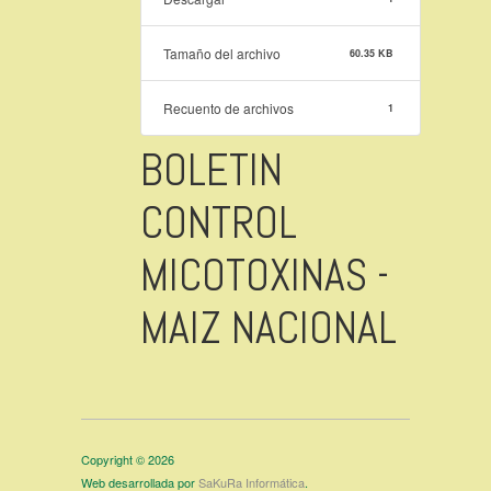
Tamaño del archivo
60.35 KB
Recuento de archivos
1
BOLETIN
CONTROL
MICOTOXINAS -
MAIZ NACIONAL
Copyright © 2026
Web desarrollada por
SaKuRa Informática
.