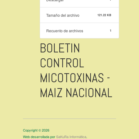
Tamaño del archivo
121.22 KB
Recuento de archivos
1
BOLETIN
CONTROL
MICOTOXINAS -
MAIZ NACIONAL
Copyright © 2026
Web desarrollada por
SaKuRa Informática
.