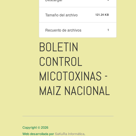
Tamaño del archivo
121.24 KB
Recuento de archivos
1
BOLETIN
CONTROL
MICOTOXINAS -
MAIZ NACIONAL
Copyright © 2026
Web desarrollada por
SaKuRa Informática
.