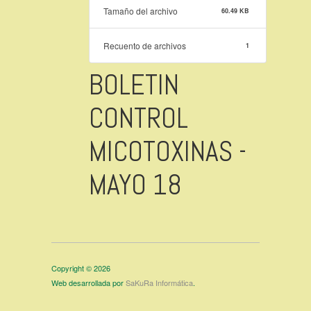
Tamaño del archivo
60.49 KB
Recuento de archivos
1
BOLETIN
CONTROL
MICOTOXINAS -
MAYO 18
Copyright © 2026
Web desarrollada por
SaKuRa Informática
.