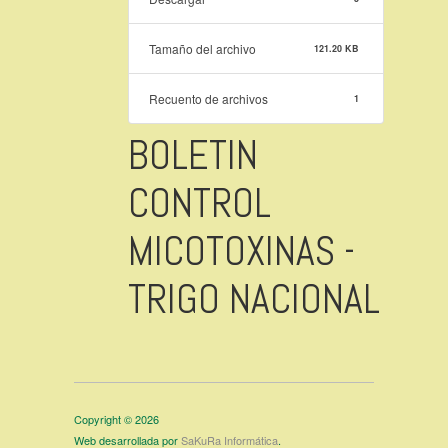
Tamaño del archivo
121.20 KB
Recuento de archivos
1
BOLETIN
CONTROL
MICOTOXINAS -
TRIGO NACIONAL
Copyright © 2026
Web desarrollada por
SaKuRa Informática
.