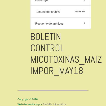
Tamaño del archivo
61.09 KB
Recuento de archivos
1
BOLETIN
CONTROL
MICOTOXINAS_MAIZ
IMPOR_MAY18
Copyright © 2026
Web desarrollada por
SaKuRa Informática
.