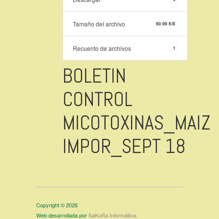
Tamaño del archivo
60.99 KB
Recuento de archivos
1
BOLETIN
CONTROL
MICOTOXINAS_MAIZ
IMPOR_SEPT 18
Copyright © 2026
Web desarrollada por
SaKuRa Informática
.