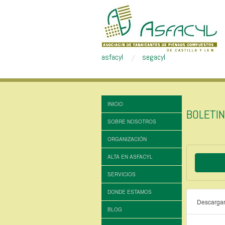
asfacyl
segacyl
INICIO
BOLETI
SOBRE NOSOTROS
ORGANIZACIÓN
ALTA EN ASFACYL
SERVICIOS
DONDE ESTAMOS
Descarga
BLOG