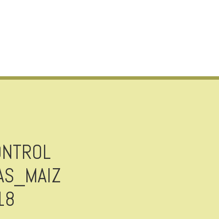
ONTROL
AS_MAIZ
18