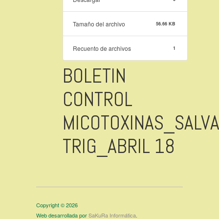
Tamaño del archivo
56.66 KB
Recuento de archivos
1
BOLETIN
CONTROL
MICOTOXINAS_SALV
TRIG_ABRIL 18
Copyright © 2026
Web desarrollada por
SaKuRa Informática
.