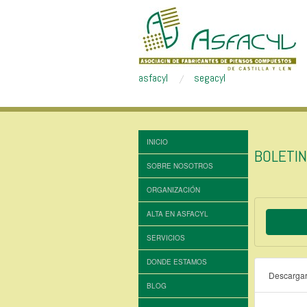
asfacyl
segacyl
INICIO
BOLETIN
SOBRE NOSOTROS
ORGANIZACIÓN
ALTA EN ASFACYL
SERVICIOS
DONDE ESTAMOS
Descarga
BLOG