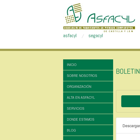
asfacyl
segacyl
INICIO
BOLETI
SOBRE NOSOTROS
ORGANIZACIÓN
ALTA EN ASFACYL
SERVICIOS
DONDE ESTAMOS
Descarga
BLOG