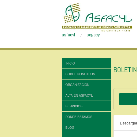
asfacyl
segacyl
INICIO
BOLETI
SOBRE NOSOTROS
ORGANIZACIÓN
ALTA EN ASFACYL
SERVICIOS
DONDE ESTAMOS
Descarga
BLOG