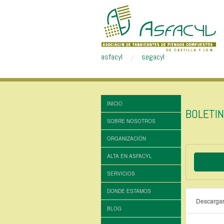
asfacyl
segacyl
INICIO
BOLETI
SOBRE NOSOTROS
ORGANIZACIÓN
ALTA EN ASFACYL
SERVICIOS
DONDE ESTAMOS
Descarga
BLOG