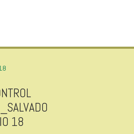
18
ONTROL
S_SALVADO
IO 18