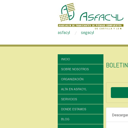
asfacyl
segacyl
INICIO
BOLETI
SOBRE NOSOTROS
ORGANIZACIÓN
ALTA EN ASFACYL
SERVICIOS
DONDE ESTAMOS
Descarga
BLOG