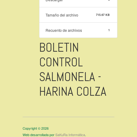
Tamaño del archivo
715.67 KB
Recuento de archivos
1
BOLETIN
CONTROL
SALMONELA -
HARINA COLZA
Copyright © 2026
Web desarrollada por
SaKuRa Informática
.