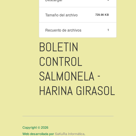
Tamaño del archivo
729.96 KB
Recuento de archivos
1
BOLETIN
CONTROL
SALMONELA -
HARINA GIRASOL
Copyright © 2026
Web desarrollada por
SaKuRa Informática
.