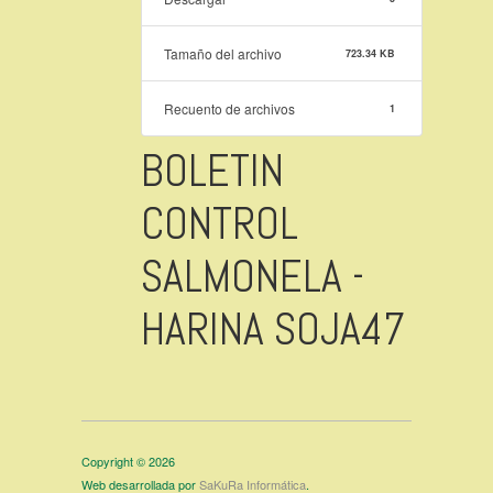
Tamaño del archivo
723.34 KB
Recuento de archivos
1
BOLETIN
CONTROL
SALMONELA -
HARINA SOJA47
Copyright © 2026
Web desarrollada por
SaKuRa Informática
.