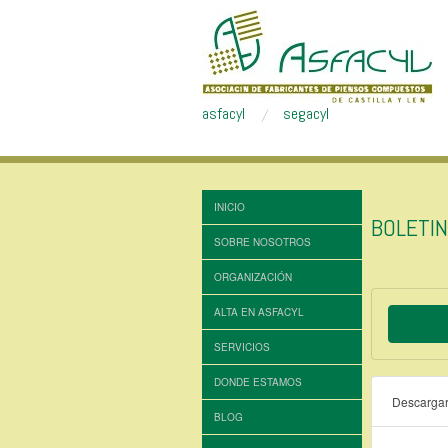
asfacyl
segacyl
INICIO
BOLETI
SOBRE NOSOTROS
ORGANIZACIÓN
ALTA EN ASFACYL
SERVICIOS
DONDE ESTAMOS
Descarga
BLOG