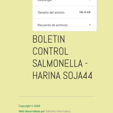
Tamaño del archivo
756.10 KB
Recuento de archivos
1
BOLETIN
CONTROL
SALMONELLA -
HARINA SOJA44
Copyright © 2026
Web desarrollada por
SaKuRa Informática
.