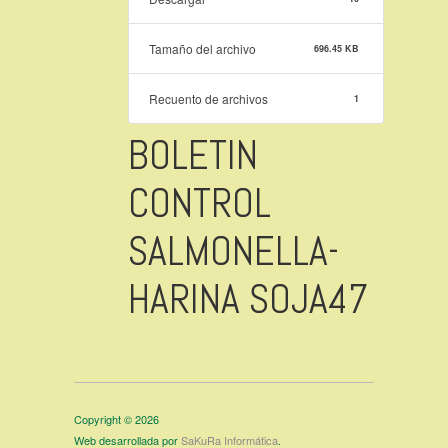
Tamaño del archivo
696.45 KB
Recuento de archivos
1
BOLETIN
CONTROL
SALMONELLA-
HARINA SOJA47
Copyright © 2026
Web desarrollada por
SaKuRa Informática
.