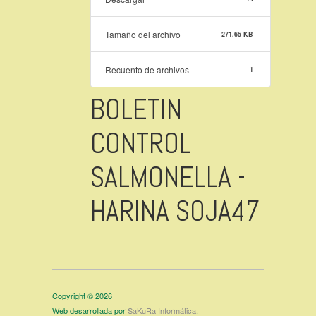
Tamaño del archivo
271.65 KB
Recuento de archivos
1
BOLETIN
CONTROL
SALMONELLA -
HARINA SOJA47
Copyright © 2026
Web desarrollada por
SaKuRa Informática
.