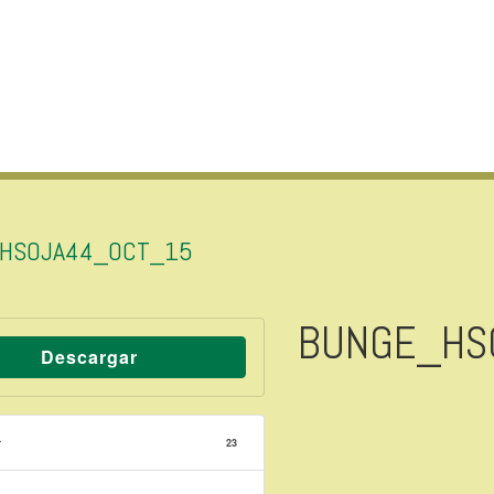
HSOJA44_OCT_15
BUNGE_HS
Descargar
r
23