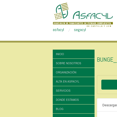
asfacyl
segacyl
INICIO
BUNGE_
SOBRE NOSOTROS
ORGANIZACIÓN
ALTA EN ASFACYL
SERVICIOS
DONDE ESTAMOS
Descarga
BLOG