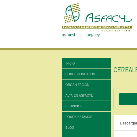
asfacyl
segacyl
INICIO
CEREAL
SOBRE NOSOTROS
ORGANIZACIÓN
ALTA EN ASFACYL
SERVICIOS
DONDE ESTAMOS
Descarga
BLOG