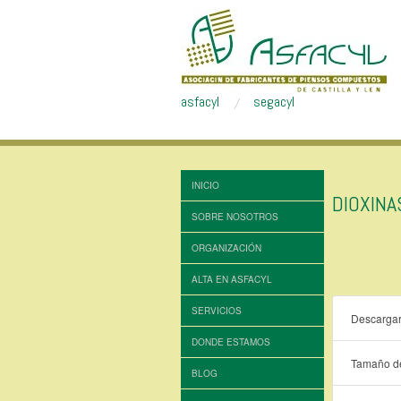
asfacyl
segacyl
INICIO
DIOXIN
SOBRE NOSOTROS
ORGANIZACIÓN
ALTA EN ASFACYL
SERVICIOS
Descarga
DONDE ESTAMOS
Tamaño de
BLOG