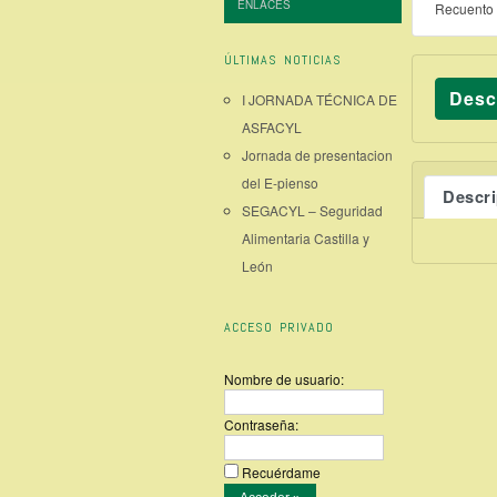
ENLACES
Recuento 
ÚLTIMAS NOTICIAS
Desc
I JORNADA TÉCNICA DE
ASFACYL
Jornada de presentacion
del E-pienso
Descr
SEGACYL – Seguridad
Alimentaria Castilla y
León
ACCESO PRIVADO
Nombre de usuario:
Contraseña:
Recuérdame