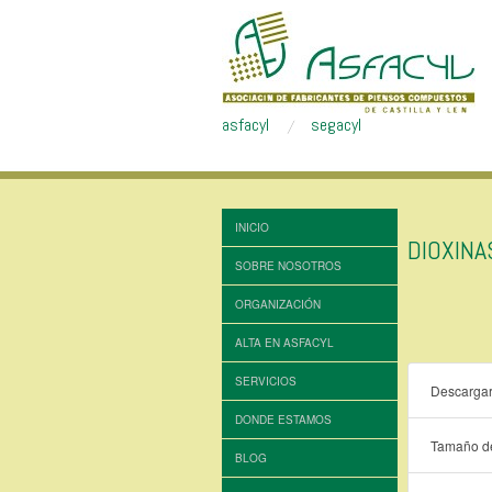
asfacyl
segacyl
INICIO
DIOXIN
SOBRE NOSOTROS
ORGANIZACIÓN
ALTA EN ASFACYL
SERVICIOS
Descarga
DONDE ESTAMOS
Tamaño de
BLOG