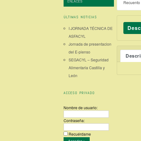
ENLACES
Recuento 
ÚLTIMAS NOTICIAS
Desc
I JORNADA TÉCNICA DE
ASFACYL
Jornada de presentacion
del E-pienso
Descr
SEGACYL – Seguridad
Alimentaria Castilla y
León
ACCESO PRIVADO
Nombre de usuario:
Contraseña:
Recuérdame