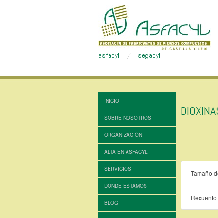
asfacyl
segacyl
INICIO
DIOXIN
SOBRE NOSOTROS
ORGANIZACIÓN
ALTA EN ASFACYL
SERVICIOS
Tamaño de
DONDE ESTAMOS
Recuento 
BLOG