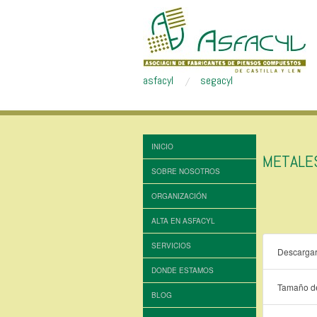
asfacyl
segacyl
INICIO
METALE
SOBRE NOSOTROS
ORGANIZACIÓN
ALTA EN ASFACYL
SERVICIOS
Descarga
DONDE ESTAMOS
Tamaño de
BLOG