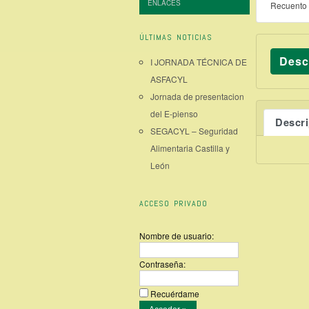
ENLACES
Recuento 
ÚLTIMAS NOTICIAS
Desc
I JORNADA TÉCNICA DE
ASFACYL
Jornada de presentacion
del E-pienso
Descr
SEGACYL – Seguridad
Alimentaria Castilla y
León
ACCESO PRIVADO
Nombre de usuario:
Contraseña:
Recuérdame