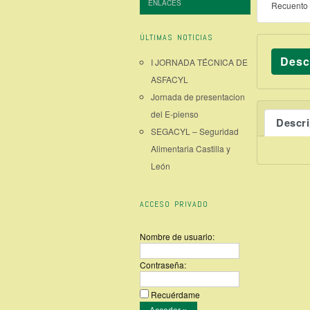
ENLACES
Recuento 
ÚLTIMAS NOTICIAS
Desc
I JORNADA TÉCNICA DE
ASFACYL
Jornada de presentacion
del E-pienso
Descr
SEGACYL – Seguridad
Alimentaria Castilla y
León
ACCESO PRIVADO
Nombre de usuario:
Contraseña:
Recuérdame