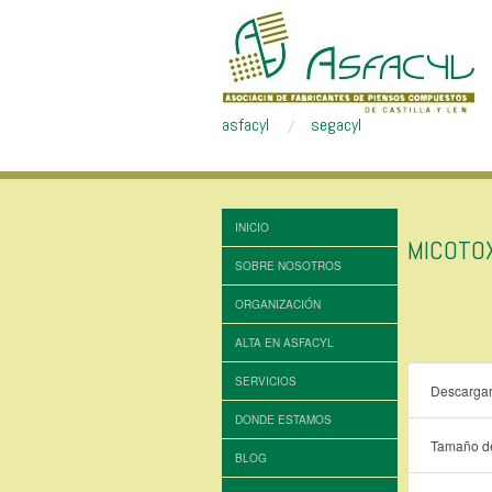
asfacyl
segacyl
INICIO
MICOTO
SOBRE NOSOTROS
ORGANIZACIÓN
ALTA EN ASFACYL
SERVICIOS
Descarga
DONDE ESTAMOS
Tamaño de
BLOG