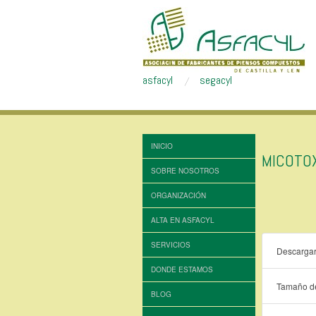
asfacyl
segacyl
INICIO
MICOTO
SOBRE NOSOTROS
ORGANIZACIÓN
ALTA EN ASFACYL
SERVICIOS
Descarga
DONDE ESTAMOS
Tamaño de
BLOG