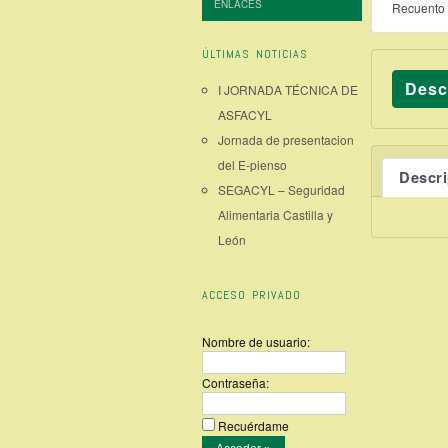
ENLACES
Recuento 
ÚLTIMAS NOTICIAS
Desc
I JORNADA TÉCNICA DE
ASFACYL
Jornada de presentacion
del E-pienso
Descr
SEGACYL – Seguridad
Alimentaria Castilla y
León
ACCESO PRIVADO
Nombre de usuario:
Contraseña:
Recuérdame