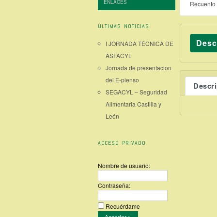
ENLACES
Recuento 
ÚLTIMAS NOTICIAS
Desc
I JORNADA TÉCNICA DE
ASFACYL
Jornada de presentacion
del E-pienso
Descr
SEGACYL – Seguridad
Alimentaria Castilla y
León
ACCESO PRIVADO
Nombre de usuario:
Contraseña:
Recuérdame