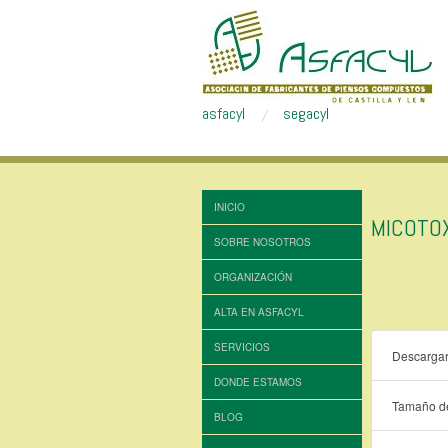
asfacyl
segacyl
INICIO
MICOTO
SOBRE NOSOTROS
ORGANIZACIÓN
ALTA EN ASFACYL
SERVICIOS
Descarga
DONDE ESTAMOS
Tamaño de
BLOG