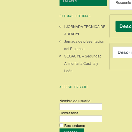
ENLACES
Recuento 
ÚLTIMAS NOTICIAS
Desc
I JORNADA TÉCNICA DE
ASFACYL
Jornada de presentacion
del E-pienso
Descr
SEGACYL – Seguridad
Alimentaria Castilla y
León
ACCESO PRIVADO
Nombre de usuario:
Contraseña:
Recuérdame