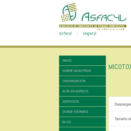
asfacyl
segacyl
INICIO
MICOTO
SOBRE NOSOTROS
ORGANIZACIÓN
ALTA EN ASFACYL
SERVICIOS
Descarga
DONDE ESTAMOS
Tamaño de
BLOG